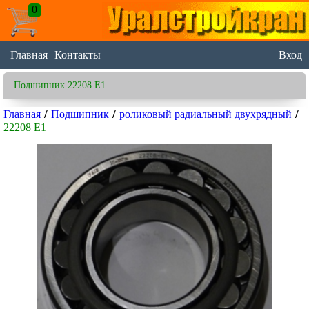
0
Главная
Контакты
Вход
Подшипник 22208 E1
/
/
/
Главная
Подшипник
роликовый радиальный двухрядный
22208 E1