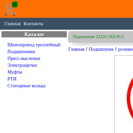
0
Главная
Контакты
Каталог
Подшипник 23220 CKE4S11
Шинопровод троллейный
/
/
Главная
Подшипник
ролико
Подшипники
Пресс-масленки
Электрощетки
Муфты
РТИ
Стопорные кольца