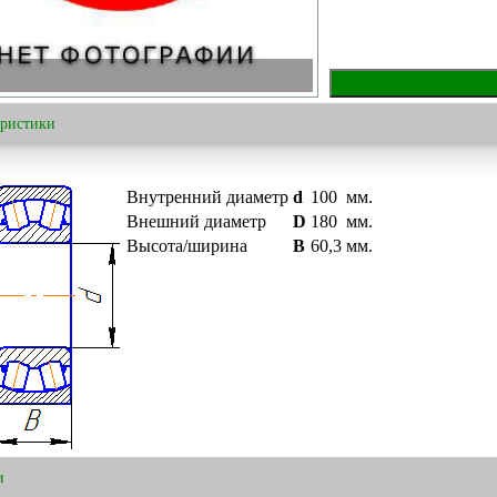
еристики
Внутренний диаметр
d
100
мм.
Внешний диаметр
D
180
мм.
Высота/ширина
B
60,3
мм.
и