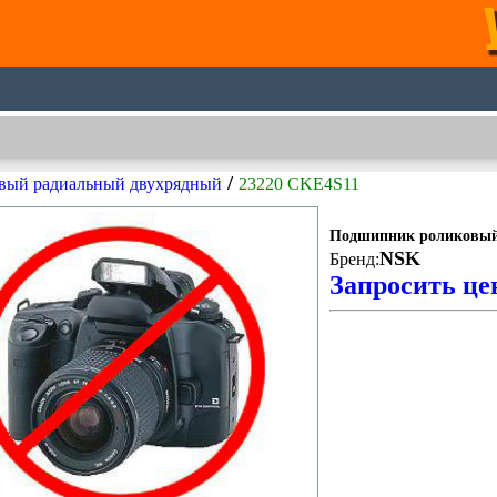
/
вый радиальный двухрядный
23220 CKE4S11
Подшипник роликовый
NSK
Бренд:
Запросить це