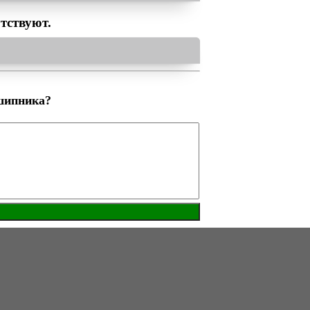
тствуют.
шипника?