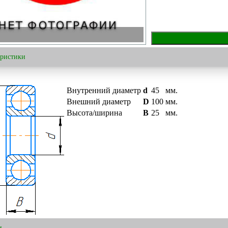
еристики
Внутренний диаметр
d
45
мм.
Внешний диаметр
D
100
мм.
Высота/ширина
B
25
мм.
и