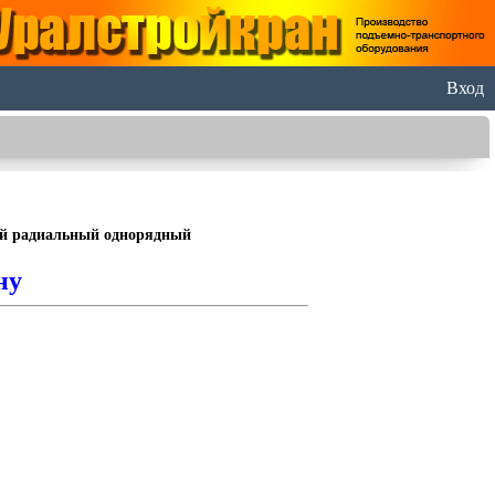
Вход
 радиальный однорядный
ну