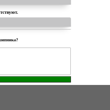
тствуют.
шипника?