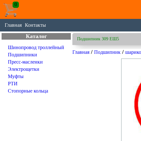
0
Главная
Контакты
Каталог
Подшипник 309 ЕШ5
Шинопровод троллейный
/
/
Главная
Подшипник
шарико
Подшипники
Пресс-масленки
Электрощетки
Муфты
РТИ
Стопорные кольца