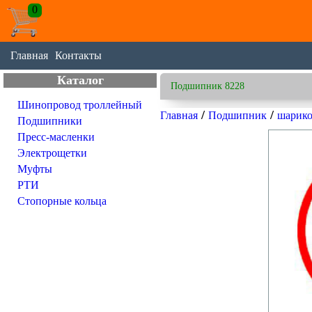
0
Главная
Контакты
Каталог
Подшипник 8228
Шинопровод троллейный
/
/
Главная
Подшипник
шарик
Подшипники
Пресс-масленки
Электрощетки
Муфты
РТИ
Стопорные кольца