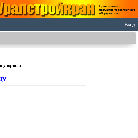
Вход
й упорный
ну