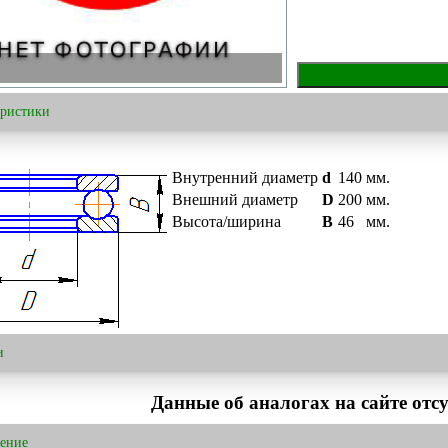
еристики
Внутренний диаметр
d
140
мм.
Внешний диаметр
D
200
мм.
Высота/ширина
B
46
мм.
и
Данные об аналогах на сайте отсу
ение